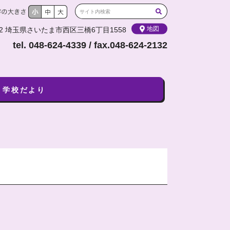
地図
052 埼玉県さいたま市西区三橋6丁目1558
tel. 048-624-4339 / fax.048-624-2132
学校だより
現
こ
こ
在
こ
こ
位
か
か
置
ら
ら
本
こ
文
の
で
ペ
す
ー
ジ
に